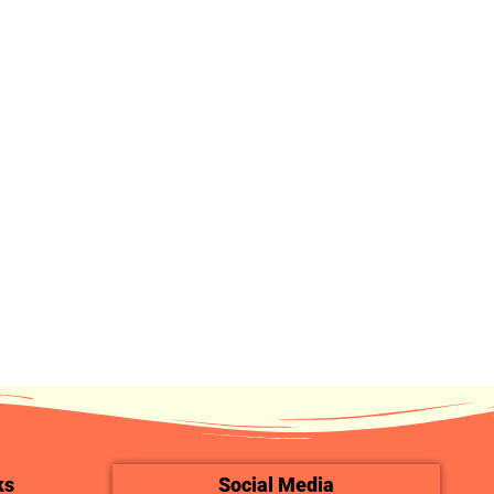
ks
Social Media