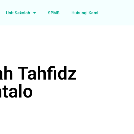
Unit Sekolah
SPMB
Hubungi Kami
ah Tahfidz
talo