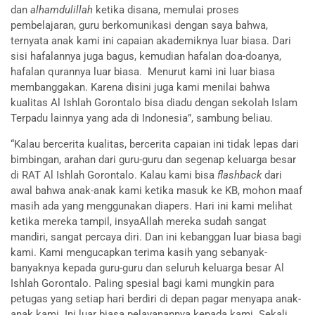
dan
alhamdulillah
ketika disana, memulai proses
pembelajaran, guru berkomunikasi dengan saya bahwa,
ternyata anak kami ini capaian akademiknya luar biasa. Dari
sisi hafalannya juga bagus, kemudian hafalan doa-doanya,
hafalan qurannya luar biasa. Menurut kami ini luar biasa
membanggakan. Karena disini juga kami menilai bahwa
kualitas Al Ishlah Gorontalo bisa diadu dengan sekolah Islam
Terpadu lainnya yang ada di Indonesia”, sambung beliau.
“Kalau bercerita kualitas, bercerita capaian ini tidak lepas dari
bimbingan, arahan dari guru-guru dan segenap keluarga besar
di RAT Al Ishlah Gorontalo. Kalau kami bisa
flashback
dari
awal bahwa anak-anak kami ketika masuk ke KB, mohon maaf
masih ada yang menggunakan diapers. Hari ini kami melihat
ketika mereka tampil, insyaAllah mereka sudah sangat
mandiri, sangat percaya diri. Dan ini kebanggan luar biasa bagi
kami. Kami mengucapkan terima kasih yang sebanyak-
banyaknya kepada guru-guru dan seluruh keluarga besar Al
Ishlah Gorontalo. Paling spesial bagi kami mungkin para
petugas yang setiap hari berdiri di depan pagar menyapa anak-
anak kami. Ini luar biasa pelayanannya kepada kami. Sekali