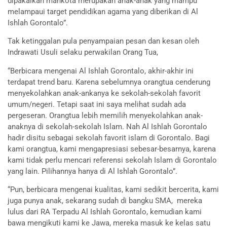
dipakaikan mahkota merupakan anak-anak yang mampu
melampaui target pendidikan agama yang diberikan di Al
Ishlah Gorontalo”.
Tak ketinggalan pula penyampaian pesan dan kesan oleh
Indrawati Usuli selaku perwakilan Orang Tua,
“Berbicara mengenai Al Ishlah Gorontalo, akhir-akhir ini
terdapat trend baru. Karena sebelumnya orangtua cenderung
menyekolahkan anak-ankanya ke sekolah-sekolah favorit
umum/negeri. Tetapi saat ini saya melihat sudah ada
pergeseran. Orangtua lebih memilih menyekolahkan anak-
anaknya di sekolah-sekolah Islam. Nah Al Ishlah Gorontalo
hadir disitu sebagai sekolah favorit islam di Gorontalo. Bagi
kami orangtua, kami mengapresiasi sebesar-besarnya, karena
kami tidak perlu mencari referensi sekolah Islam di Gorontalo
yang lain. Pilihannya hanya di Al Ishlah Gorontalo”.
“Pun, berbicara mengenai kualitas, kami sedikit bercerita, kami
juga punya anak, sekarang sudah di bangku SMA, mereka
lulus dari RA Terpadu Al Ishlah Gorontalo, kemudian kami
bawa mengikuti kami ke Jawa, mereka masuk ke kelas satu