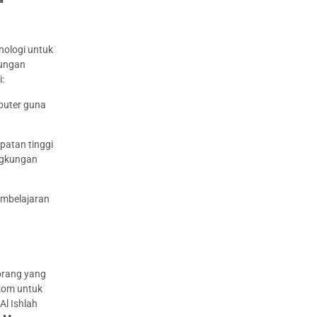
nologi untuk
aungan
:
puter guna
epatan tinggi
ngkungan
embelajaran
 orang yang
lkom untuk
l Ishlah