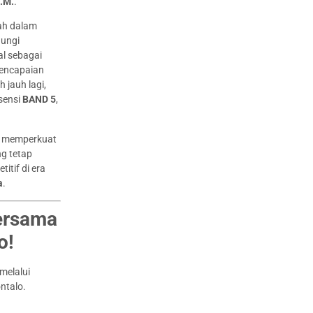
M.M.
.
lah dalam
aungi
al sebagai
pencapaian
h jauh lagi,
isensi
BAND 5
,
pu memperkuat
ng tetap
itif di era
a
.
ersama
o!
melalui
ntalo.