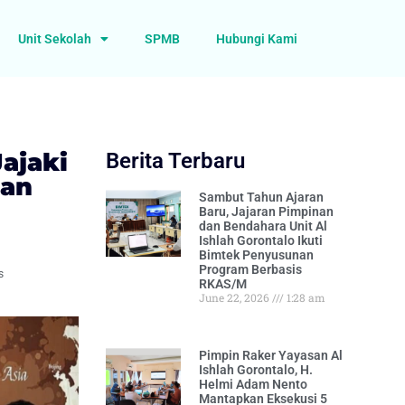
Unit Sekolah
SPMB
Hubungi Kami
Jajaki
Berita Terbaru
gan
Sambut Tahun Ajaran
Baru, Jajaran Pimpinan
dan Bendahara Unit Al
Ishlah Gorontalo Ikuti
Bimtek Penyusunan
Program Berbasis
s
RKAS/M
June 22, 2026
1:28 am
Pimpin Raker Yayasan Al
Ishlah Gorontalo, H.
Helmi Adam Nento
Mantapkan Eksekusi 5