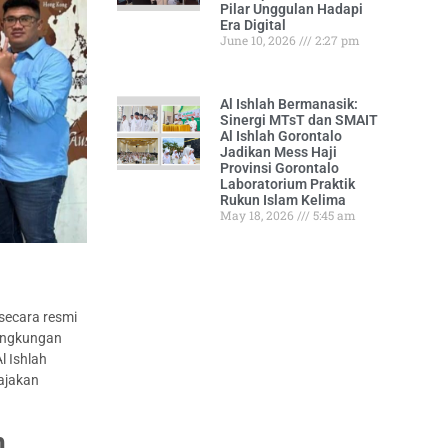
Pilar Unggulan Hadapi
Era Digital
June 10, 2026
2:27 pm
Al Ishlah Bermanasik:
Sinergi MTsT dan SMAIT
Al Ishlah Gorontalo
Jadikan Mess Haji
Provinsi Gorontalo
Laboratorium Praktik
Rukun Islam Kelima
May 18, 2026
5:45 am
secara resmi
lingkungan
l Ishlah
ajakan
n