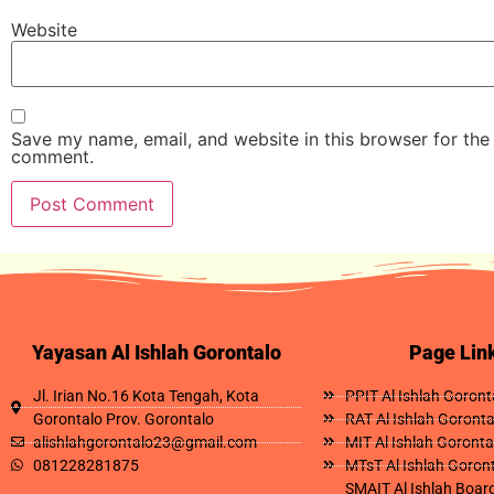
Website
Save my name, email, and website in this browser for the 
comment.
Yayasan Al Ishlah Gorontalo
Page Lin
Jl. Irian No.16 Kota Tengah, Kota
PPIT Al Ishlah Goront
Gorontalo Prov. Gorontalo
RAT Al Ishlah Goronta
alishlahgorontalo23@gmail.com
MIT Al Ishlah Goronta
081228281875
MTsT Al Ishlah Goron
SMAIT Al Ishlah Boar