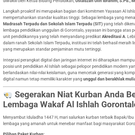
diwakili oleh Ketua Bidang Pendidikan,
Ustadzah Ulin Ibrahim, S.Pd., 
Langkah proaktif ini merupakan bagian dari komitmen Yayasan Al Ish
mempertahankan standar kualitas tinggi. Sebagai lembaga yang men
Madrasah Terpadu dan Sekolah Islam Terpadu (SIT)
yang telah diken
lembaga pendidikan unggulan di Gorontalo, yayasan ini bangga atas 
unit pendidikannya yang telah menyandang predikat
Akreditasi A
. Lebi
dalam ranah Sekolah Islam Terpadu, institusi ini telah berhasil meraih l
yang merupakan standar penjaminan mutu tertinggi.
Integrasi perangkat digital dan jaringan internet ini diharapkan mam
posisi unit pendidikan Al Ishlah sebagai pelopor pendidikan modern ya
berlandaskan nilai-nilai keislaman, guna mencetak generasi yang kompet
digital namun tetap memiliki karakter yang
unggul dan berakhlak muli
Segerakan Niat Kurban Anda B
Lembaga Wakaf Al Ishlah Gorontal
Menyambut Iduladha 1447 H, mari salurkan kurban terbaik Bapak/Ibu 
lembaga yang amanah untuk menebar manfaat bagi masyarakat Goro
Pilihan Paket Kurban: