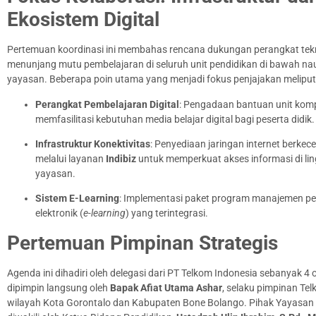
Ekosistem Digital
Pertemuan koordinasi ini membahas rencana dukungan perangkat tek
menunjang mutu pembelajaran di seluruh unit pendidikan di bawah n
yayasan. Beberapa poin utama yang menjadi fokus penjajakan meliputi
Perangkat Pembelajaran Digital
: Pengadaan bantuan unit kom
memfasilitasi kebutuhan media belajar digital bagi peserta didik.
Infrastruktur Konektivitas
: Penyediaan jaringan internet berkec
melalui layanan
Indibiz
untuk memperkuat akses informasi di li
yayasan.
Sistem E-Learning
: Implementasi paket program manajemen p
elektronik (
e-learning
) yang terintegrasi.
Pertemuan Pimpinan Strategis
Agenda ini dihadiri oleh delegasi dari PT Telkom Indonesia sebanyak 4
dipimpin langsung oleh
Bapak Afiat Utama Ashar
, selaku pimpinan Te
wilayah Kota Gorontalo dan Kabupaten Bone Bolango. Pihak Yayasan A