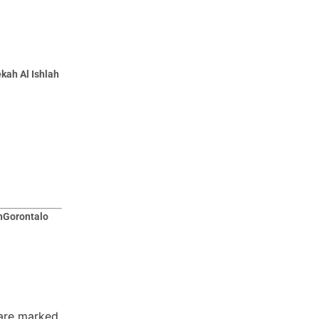
ekah Al Ishlah
hGorontalo
 are marked