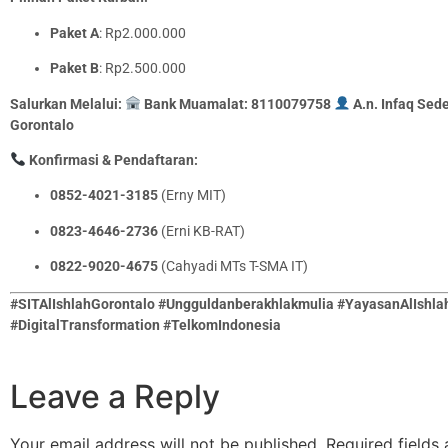
Paket A
: Rp2.000.000
Paket B
: Rp2.500.000
Salurkan Melalui:
Bank Muamalat: 8110079758
A.n. Infaq Sed
Gorontalo
Konfirmasi & Pendaftaran:
0852-4021-3185
(Erny MIT)
0823-4646-2736
(Erni KB-RAT)
0822-9020-4675
(Cahyadi MTs T-SMA IT)
#SITAlIshlahGorontalo #Ungguldanberakhlakmulia #YayasanAlIshla
#DigitalTransformation #TelkomIndonesia
Leave a Reply
Your email address will not be published.
Required fields