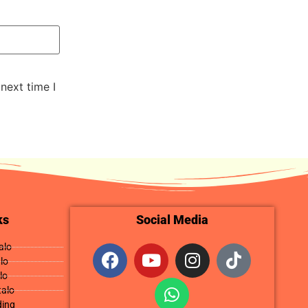
next time I
ks
Social Media
alo
lo
lo
talo
ding