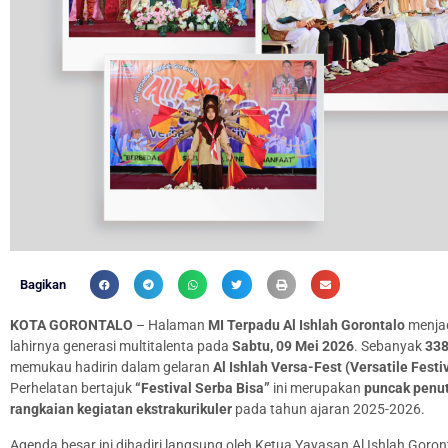
Bagikan
KOTA GORONTALO
– Halaman
MI Terpadu Al Ishlah Gorontalo
menjad
lahirnya generasi multitalenta pada
Sabtu, 09 Mei 2026
. Sebanyak
338
memukau hadirin dalam gelaran
Al Ishlah Versa-Fest (Versatile Festi
Perhelatan bertajuk
“Festival Serba Bisa”
ini merupakan
puncak penu
rangkaian kegiatan ekstrakurikuler
pada tahun ajaran 2025-2026.
Agenda besar ini dihadiri langsung oleh Ketua Yayasan Al Ishlah Goron