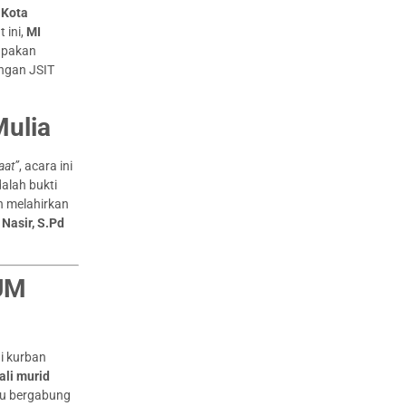
t
Kota
 ini,
MI
upakan
ingan JSIT
Mulia
aat”
, acara ini
dalah bukti
n melahirkan
Nasir, S.Pd
UM
i kurban
ali murid
au bergabung