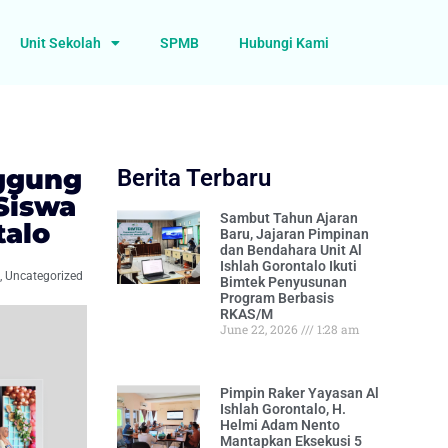
Unit Sekolah
SPMB
Hubungi Kami
nggung
Berita Terbaru
Siswa
Sambut Tahun Ajaran
talo
Baru, Jajaran Pimpinan
dan Bendahara Unit Al
Ishlah Gorontalo Ikuti
a
,
Uncategorized
Bimtek Penyusunan
Program Berbasis
RKAS/M
June 22, 2026
1:28 am
Pimpin Raker Yayasan Al
Ishlah Gorontalo, H.
Helmi Adam Nento
Mantapkan Eksekusi 5