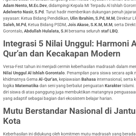
Adam Nento, M.Ec.Dev
, didampingi Kepala MI Terpadu Al Ishlah Goron
Adelverto Nasir, S.Pd
. Turut hadir memberikan dukungan penuh jajara
yayasan: Ketua Bidang Pendidikan,
Ulin Ibrahim, S.Pd, M.M
, Direktur 
Saleh, M.Pd
, Ketua Bidang PSDM,
Jois Akase, S.K.M, M.M
, serta Direk
Gorontalo,
Abdullah Hulalata, S.H
bersama seluruh
staf LBQ
.
Integrasi 5 Nilai Unggul: Harmoni A
Qur’an dan Kecakapan Modern
Versa-Fest tahun ini menjadi cermin keberhasilan madrasah dalam 
Nilai Unggul Al Ishlah Gorontalo
. Penampilan para siswa secara api
khidmatnya Gema
Al-Qur’an
, kepiawaian
Bahasa
internasional, serta
logika
Matematika
dan seni yang berbalut penguatan
Karakter
Islami.
diri siswa di atas panggung juga membuktikan matangnya penguasa
yang adaptif sebagai bagian dari ekosistem belajar harian.
Mutu Berstandar Nasional di Jant
Kota
Keberhasilan ini didukung oleh komitmen mutu madrasah yang berada