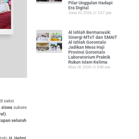
Pilar Unggulan Hadapi
Era Digital
June 10, 2026
2:27 pm
Al Ishlah Bermanasik:
Sinergi MTsT dan SMAIT
Al Ishlah Gorontalo
Jadikan Mess Haji
Provinsi Gorontalo
Laboratorium Praktik
Rukun Islam Kelima
May 18, 2026
5:45 am
i saksi
 siswa
sukses
val)
.
tupan seluruh
talo,
H. Helmi