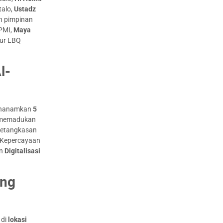
talo,
Ustadz
n pimpinan
LPMI,
Maya
tur LBQ
l-
menanamkan
5
k memadukan
 ketangkasan
 Kepercayaan
an
Digitalisasi
ung
 di
lokasi