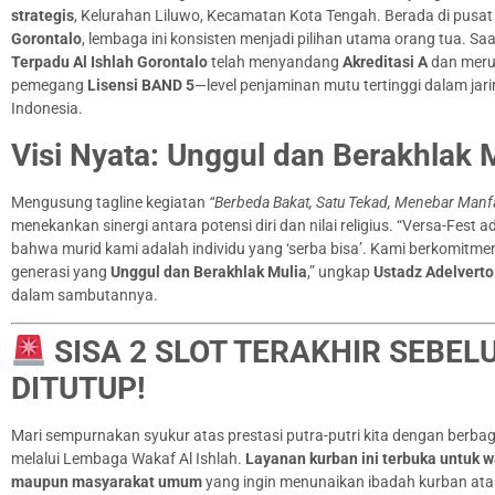
strategis
, Kelurahan Liluwo, Kecamatan Kota Tengah. Berada di pusa
Gorontalo
, lembaga ini konsisten menjadi pilihan utama orang tua. Saat
Terpadu Al Ishlah Gorontalo
telah menyandang
Akreditasi A
dan mer
pemegang
Lisensi BAND 5
—level penjaminan mutu tertinggi dalam jar
Indonesia.
Visi Nyata: Unggul dan Berakhlak 
Mengusung tagline kegiatan
“Berbeda Bakat, Satu Tekad, Menebar Manf
menekankan sinergi antara potensi diri dan nilai religius. “Versa-Fest a
bahwa murid kami adalah individu yang ‘serba bisa’. Kami berkomitme
generasi yang
Unggul dan Berakhlak Mulia
,” ungkap
Ustadz Adelverto 
dalam sambutannya.
SISA 2 SLOT TERAKHIR SEBEL
DITUTUP!
Mari sempurnakan syukur atas prestasi putra-putri kita dengan berbag
melalui Lembaga Wakaf Al Ishlah.
Layanan kurban ini terbuka untuk w
maupun masyarakat umum
yang ingin menunaikan ibadah kurban at