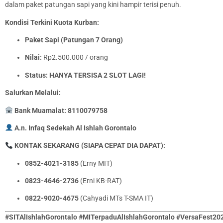
dalam paket patungan sapi yang kini hampir terisi penuh.
Kondisi Terkini Kuota Kurban:
Paket Sapi (Patungan 7 Orang)
Nilai:
Rp2.500.000 / orang
Status:
HANYA TERSISA 2 SLOT LAGI!
Salurkan Melalui:
Bank Muamalat: 8110079758
A.n. Infaq Sedekah Al Ishlah Gorontalo
KONTAK SEKARANG (SIAPA CEPAT DIA DAPAT):
0852-4021-3185
(Erny MIT)
0823-4646-2736
(Erni KB-RAT)
0822-9020-4675
(Cahyadi MTs T-SMA IT)
#SITAlIshlahGorontalo #MITerpaduAlIshlahGorontalo #VersaFest20